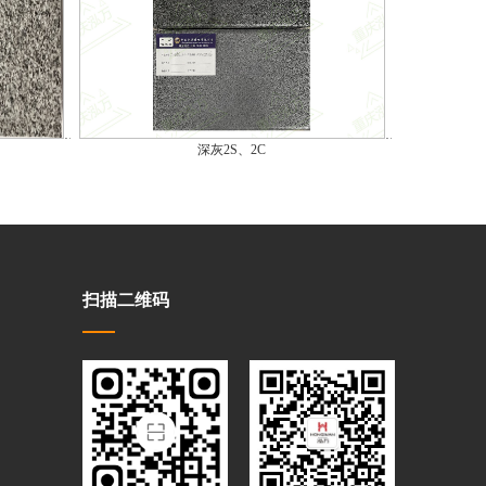
深灰2S、2C
扫描二维码