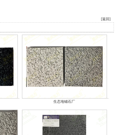
[返回]
生态地铺石厂