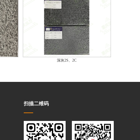
深灰2S、2C
扫描二维码