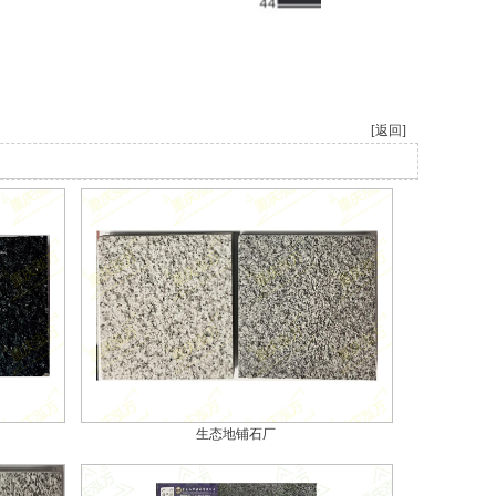
[返回]
生态地铺石厂