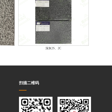
深灰2S、2C
扫描二维码