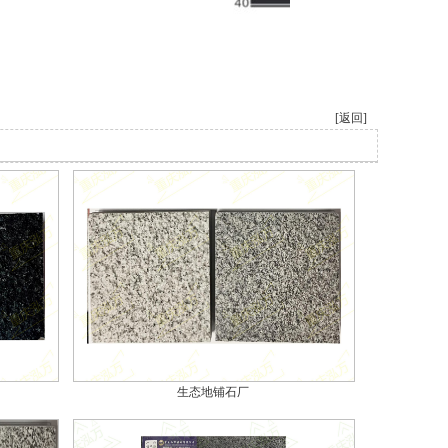
[返回]
生态地铺石厂